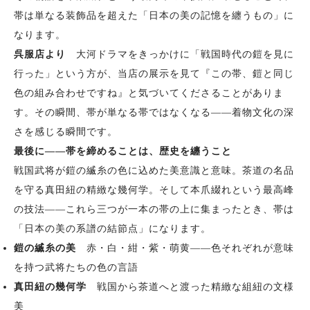
帯は単なる装飾品を超えた「日本の美の記憶を纏うもの」に
なります。
呉服店より
大河ドラマをきっかけに「戦国時代の鎧を見に
行った」という方が、当店の展示を見て『この帯、鎧と同じ
色の組み合わせですね』と気づいてくださることがありま
す。その瞬間、帯が単なる帯ではなくなる——着物文化の深
さを感じる瞬間です。
最後に——帯を締めることは、歴史を纏うこと
戦国武将が鎧の縅糸の色に込めた美意識と意味。茶道の名品
を守る真田紐の精緻な幾何学。そして本爪綴れという最高峰
の技法——これら三つが一本の帯の上に集まったとき、帯は
「日本の美の系譜の結節点」になります。
鎧の縅糸の美
赤・白・紺・紫・萌黄——色それぞれが意味
を持つ武将たちの色の言語
真田紐の幾何学
戦国から茶道へと渡った精緻な組紐の文様
美