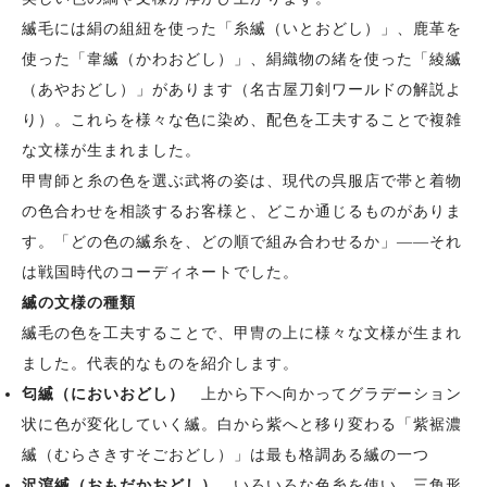
縅毛には絹の組紐を使った「糸縅（いとおどし）」、鹿革を
使った「韋縅（かわおどし）」、絹織物の緒を使った「綾縅
（あやおどし）」があります（名古屋刀剣ワールドの解説よ
り）。これらを様々な色に染め、配色を工夫することで複雑
な文様が生まれました。
甲冑師と糸の色を選ぶ武将の姿は、現代の呉服店で帯と着物
の色合わせを相談するお客様と、どこか通じるものがありま
す。「どの色の縅糸を、どの順で組み合わせるか」——それ
は戦国時代のコーディネートでした。
縅の文様の種類
縅毛の色を工夫することで、甲冑の上に様々な文様が生まれ
ました。代表的なものを紹介します。
匂縅（においおどし）
上から下へ向かってグラデーション
状に色が変化していく縅。白から紫へと移り変わる「紫裾濃
縅（むらさきすそごおどし）」は最も格調ある縅の一つ
沢瀉縅（おもだかおどし）
いろいろな色糸を使い、三角形