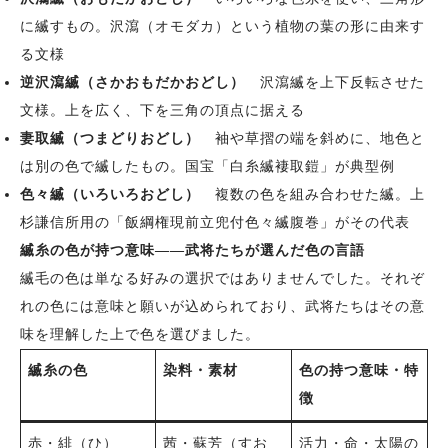
に縅すもの。沢瀉（オモダカ）という植物の葉の形に由来す
る文様
逆沢瀉縅（さかおもだかおどし）
沢瀉縅を上下反転させた
文様。上を広く、下を三角の頂点に据える
妻取縅（つまどりおどし）
袖や草摺の端を斜めに、地色と
は別の色で縅したもの。国宝「白糸縅褄取鎧」が典型例
色々縅（いろいろおどし）
複数の色を組み合わせた縅。上
杉謙信所用の「飯綱権現前立兜付色々縅腹巻」がその代表
縅糸の色が持つ意味——武将たちが選んだ色の言語
縅毛の色は単なる好みの選択ではありませんでした。それぞ
れの色には意味と願いが込められており、武将たちはその意
味を理解した上で色を選びました。
縅糸の色
染料・素材
色の持つ意味・特
徴
赤・緋（ひ）
茜・蘇芳（すお
活力・命・太陽の