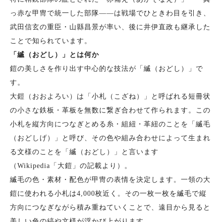
っ赤な甲冑で統一した部隊——は戦場でひときわ目を引き、
武田信玄の重臣・山縣昌景が率い、後に井伊直政も継承した
ことで知られています。
「縅（おどし）」とは何か
鎧の美しさを作り出す中心的な技法が「縅（おどし）」で
す。
大鎧（おおよろい）は「小札（こざね）」と呼ばれる短冊状
の小さな鉄板・革板を無数に繋ぎ合わせて作られます。この
小札を縦方向につなぎとめる糸・組紐・革紐のことを「縅毛
（おどしげ）」と呼び、その色や組み合わせによって生まれ
る文様のことを「縅（おどし）」と言います
（Wikipedia「大鎧」の記載より）。
縅毛の色・素材・配色が甲冑の表情を決定します。一領の大
鎧に使われる小札は4,000枚近く。その一枚一枚を縅毛で縦
方向につなぎながら積み重ねていくことで、遠目から見ると
美しい色の縞や文様が浮かび上がります。