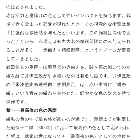
の証とされました。
赤は活力と魔除けの色として強いインパクトを持ちます。戦
場で赤く染まった部隊が現れたとき、その視覚的な衝撃は相
手に強烈な威圧感を与えたといいます。赤の顔料は高価であ
ったことから、赤備えは有力大名の精鋭部隊にのみ与えられ
ることが多く、「赤備え＝精鋭部隊」というイメージが定着
していきました。
武田信玄の重臣・山縣昌景の赤備えを、関ヶ原の戦いでの功
績を経て井伊直政が引き継いだのは有名な話です。井伊直政
の「朱漆塗紺糸縅桶側二枚胴具足」は、赤い甲冑に「紺糸
縅」という青みの縅糸を合わせた、鮮やかな色の対比を持つ
傑作です。
紫——最高位の色の系譜
縅毛の色の中で最も格が高いのが紫です。聖徳太子が制定し
た冠位十二階（603年）において最高位の色として定められ
た紫は、武家の世になっても「最高格の色」としての地位を