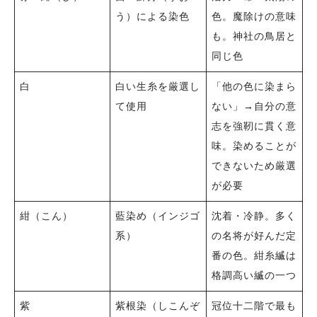
う）による染色
色。魔除けの意味
も。神社の鳥居と
同じ色
白
白い生糸を厳選し
「他の色に染まら
て使用
ない」→自分の意
志を強靭に貫く意
味。染めることが
できないため厳選
が必要
紺（こん）
藍染め（インジゴ
沈着・冷静。多く
系）
の名将が好んだ定
番の色。紺糸縅は
格調高い縅の一つ
紫
紫根染（しこんぞ
冠位十二階で最も