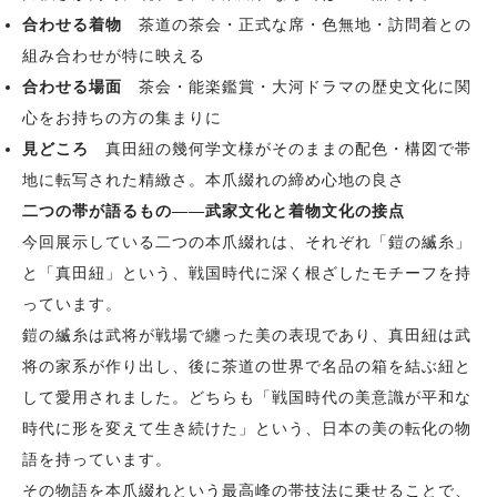
合わせる着物
茶道の茶会・正式な席・色無地・訪問着との
組み合わせが特に映える
合わせる場面
茶会・能楽鑑賞・大河ドラマの歴史文化に関
心をお持ちの方の集まりに
見どころ
真田紐の幾何学文様がそのままの配色・構図で帯
地に転写された精緻さ。本爪綴れの締め心地の良さ
二つの帯が語るもの——武家文化と着物文化の接点
今回展示している二つの本爪綴れは、それぞれ「鎧の縅糸」
と「真田紐」という、戦国時代に深く根ざしたモチーフを持
っています。
鎧の縅糸は武将が戦場で纏った美の表現であり、真田紐は武
将の家系が作り出し、後に茶道の世界で名品の箱を結ぶ紐と
して愛用されました。どちらも「戦国時代の美意識が平和な
時代に形を変えて生き続けた」という、日本の美の転化の物
語を持っています。
その物語を本爪綴れという最高峰の帯技法に乗せることで、