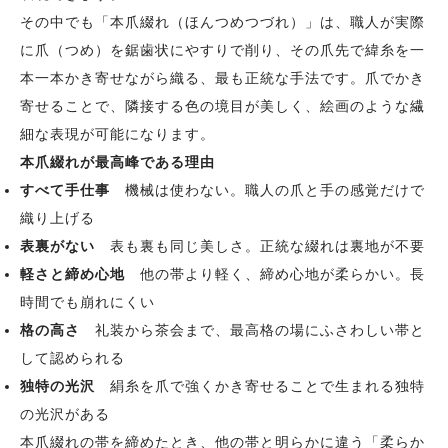
その中でも「本爪綴れ（ほんつめつづれ）」は、職人が実際
に爪（つめ）を鋸歯状にやすりで削り、その爪先で緯糸を一
本一本かき寄せながら織る、最も正統な手法です。爪でかき
寄せることで、隣接する色の境目が美しく、絵画のような繊
細な表現が可能になります。
本爪綴れが最高峰である理由
すべて手仕事
機械は使わない。職人の爪と手の感覚だけで
織り上げる
表裏がない
表も裏も同じ美しさ。正統な綴れは裏地が不要
軽さと締め心地
他の帯より軽く、締め心地が柔らかい。長
時間でも崩れにくい
格の高さ
礼装から茶会まで、最高格の場にふさわしい帯と
して認められる
独特の光沢
絹糸を爪で強くかき寄せることで生まれる独特
の光沢がある
本爪綴れの帯を締めたとき、他の帯と明らかに違う「柔らか