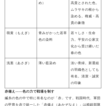
め）
高貴とされた色。
ムラサキの根から
染める。権威・高
貴の象徴
萌黄（もえぎ）
青みがかった若草
若々しさ・生命
色の染料
力。平安の公家文
化から受け継いだ
春の色
浅葱（あさぎ）
薄い藍染め
淡い青緑。新選組
の羽織色としても
有名。清潔・誠実
の印象
赤備え——色の力で戦場を制す
縅糸の色の中で特に有名なのが「赤」です。戦国時代、軍団
の甲冑を赤で統一した「赤備え（あかぞなえ）」は精鋭部隊