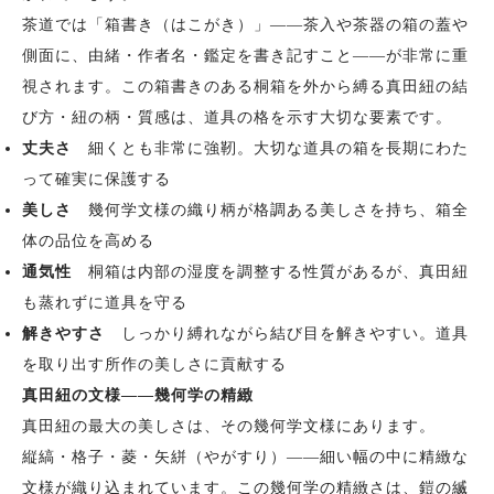
茶道では「箱書き（はこがき）」——茶入や茶器の箱の蓋や
側面に、由緒・作者名・鑑定を書き記すこと——が非常に重
視されます。この箱書きのある桐箱を外から縛る真田紐の結
び方・紐の柄・質感は、道具の格を示す大切な要素です。
丈夫さ
細くとも非常に強靭。大切な道具の箱を長期にわた
って確実に保護する
美しさ
幾何学文様の織り柄が格調ある美しさを持ち、箱全
体の品位を高める
通気性
桐箱は内部の湿度を調整する性質があるが、真田紐
も蒸れずに道具を守る
解きやすさ
しっかり縛れながら結び目を解きやすい。道具
を取り出す所作の美しさに貢献する
真田紐の文様——幾何学の精緻
真田紐の最大の美しさは、その幾何学文様にあります。
縦縞・格子・菱・矢絣（やがすり）——細い幅の中に精緻な
文様が織り込まれています。この幾何学の精緻さは、鎧の縅