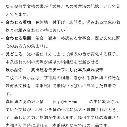
なる幾何学文様の帯が「武将たちの美意識の記憶」として見
えてきます。
合わせる着物
色無地・付下げ・訪問着。深みある地色の着
物との組み合わせが特に美しい
合わせる場面
茶会・観劇・格調ある食事会。歴史文化に関
心のある方の集まりに
見どころ
光の当たり方によって縅糸の色が変化する様子。
本爪綴れの絹の光沢が縅糸の絹組紐を想起させる
展示品②——真田紐をモチーフにした本爪綴れ袋帯
二枚目の展示品は、茶道具の桐箱に巻かれる真田紐の精緻な
幾何学文様を、本爪綴れで帯幅いっぱいに展開した袋帯で
す。
真田紐のあの細い幅——わずか6〜9mm——の中に凝縮され
ていた文様が、30センチ幅の帯地に拡大・展開されたとき、
全く新しい迫力と格調が生まれます。幾何学文様の繊細さと
力強さが同時に現れる、本爪綴れならではの一品です。