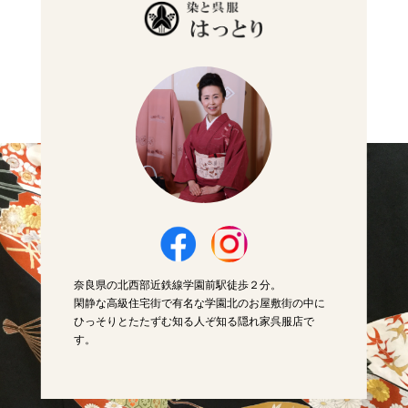
奈良県の北西部近鉄線学園前駅徒歩２分。
閑静な高級住宅街で有名な学園北のお屋敷街の中に
ひっそりとたたずむ知る人ぞ知る隠れ家呉服店で
す。