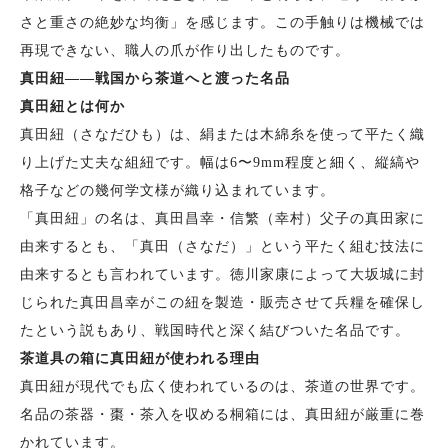
さと重さの絶妙な均衡」を感じます。この手触りは機械では
再現できない、職人の爪が作り出したものです。
真田紐——戦国から茶道へと渡った名品
真田紐とは何か
真田紐（さなだひも）は、絹または木綿糸を使って平たく織
り上げた丈夫な組紐です。幅は6〜9mm程度と細く、縦縞や
格子などの幾何学文様が織り込まれています。
「真田紐」の名は、真田昌幸・信繁（幸村）父子の真田家に
由来するとも、「真田（さなだ）」という平たく組む技法に
由来するとも言われています。徳川家康によって大坂城に封
じられた真田昌幸がこの紐を製造・販売させて兵糧を確保し
たという説もあり、戦国時代と深く結びついた名品です。
茶道具の箱に真田紐が使われる理由
真田紐が現代でも広く使われているのは、茶道の世界です。
名品の茶器・棗・茶入を収める桐箱には、真田紐が厳重に巻
かれています。