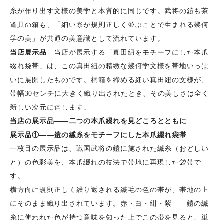
糸が作り出す文様の美学と本質的に同じです。武将の鎧も茶
道具の箱も、「細い糸が規則正しく並ぶことで生まれる幾何
学の美」が共通の美意識として流れています。
当店展示品
当店が展示する「真田紐をモチーフにした本爪
綴れ袋帯」は、この真田紐の精緻な幾何学文様を帯地いっぱ
いに展開したものです。桐箱を締める細い真田紐の文様が、
帯幅30センチに大きく織り出されたとき、その美しさは全く
新しい次元に達します。
当店の展示品——二つの本爪綴れを見どころとともに
展示品①——鎧の縅糸をモチーフにした本爪綴れ袋帯
一枚目の展示品は、戦国武将の鎧に施された縅糸（おどしい
と）の色彩美を、本爪綴れの技法で帯地に再現した袋帯で
す。
横方向に規則正しく繰り返される縅毛の色の帯が、帯地の上
にそのまま織り出されています。赤・白・紺・紫——鎧の縅
糸に使われた色が持つ意味を知った上でこの帯を見ると、単