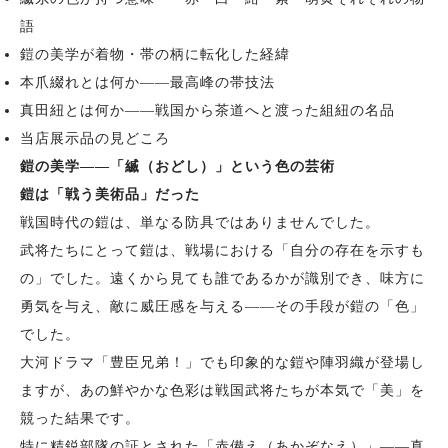
語
鎧の美学が着物・帯の柄に転化した経緯
本爪綴れとは何か——最高峰の帯技法
真田紐とは何か——戦国から茶道へと渡った組紐の名品
当店展示品の見どころ
鎧の美学——「縅（おどし）」という色の芸術
鎧は「戦う美術品」だった
戦国時代の鎧は、単なる防具ではありませんでした。
武将たちにとって鎧は、戦場における「自分の存在を示すも
の」でした。遠くから見ても誰であるかが識別でき、味方に
勇気を与え、敵に威圧感を与える——その手段が鎧の「色」
でした。
大河ドラマ「豊臣兄弟！」でも印象的な鎧や陣羽織が登場し
ますが、あの鮮やかな色彩は戦国武将たちが本気で「美」を
競った結果です。
特に精鋭部隊の証とされた「赤備え（あかぞなえ）」——真