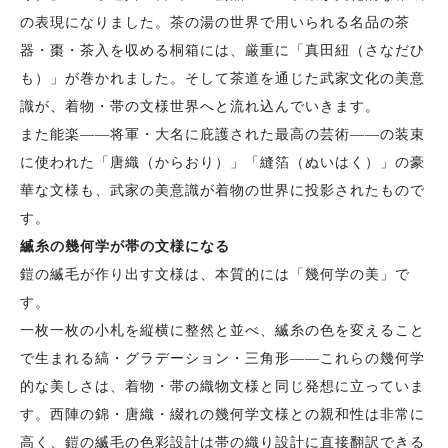
の表現になりました。茶の湯の世界で用いられる名品の茶
器・棗・茶入を収める桐箱には、厳重に「真田紐（さなだひ
も）」が巻かれました。そして茶道を通じた武家文化の美意
識が、着物・帯の文様世界へと流れ込んでいきます。
また能楽——将軍・大名に庇護された最高の芸術——の装束
に使われた「唐織（からおり）」「縫箔（ぬいはく）」の豪
華な文様も、武家の美意識が着物の世界に投影されたもので
す。
縅糸の幾何学が帯の文様になる
鎧の縅毛が作り出す文様は、本質的には「幾何学の美」で
す。
一枚一枚の小札を縦横に整然と並べ、縅糸の色を変えること
で生まれる縞・グラデーション・三角形——これらの幾何学
的な美しさは、着物・帯の織物文様と同じ発想に立っていま
す。西陣の錦・唐織・綴れの幾何学文様との親和性は非常に
高く、鎧の縅毛の色彩設計は帯の織り設計に直接翻訳できる