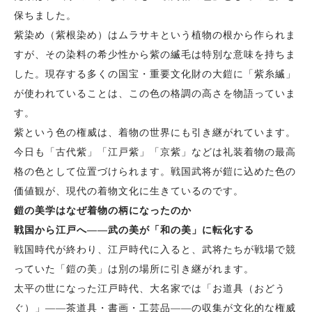
保ちました。
紫染め（紫根染め）はムラサキという植物の根から作られま
すが、その染料の希少性から紫の縅毛は特別な意味を持ちま
した。現存する多くの国宝・重要文化財の大鎧に「紫糸縅」
が使われていることは、この色の格調の高さを物語っていま
す。
紫という色の権威は、着物の世界にも引き継がれています。
今日も「古代紫」「江戸紫」「京紫」などは礼装着物の最高
格の色として位置づけられます。戦国武将が鎧に込めた色の
価値観が、現代の着物文化に生きているのです。
鎧の美学はなぜ着物の柄になったのか
戦国から江戸へ——武の美が「和の美」に転化する
戦国時代が終わり、江戸時代に入ると、武将たちが戦場で競
っていた「鎧の美」は別の場所に引き継がれます。
太平の世になった江戸時代、大名家では「お道具（おどう
ぐ）」——茶道具・書画・工芸品——の収集が文化的な権威