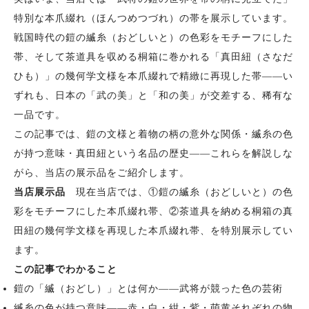
特別な本爪綴れ（ほんつめつづれ）の帯を展示しています。
戦国時代の鎧の縅糸（おどしいと）の色彩をモチーフにした
帯、そして茶道具を収める桐箱に巻かれる「真田紐（さなだ
ひも）」の幾何学文様を本爪綴れで精緻に再現した帯——い
ずれも、日本の「武の美」と「和の美」が交差する、稀有な
一品です。
この記事では、鎧の文様と着物の柄の意外な関係・縅糸の色
が持つ意味・真田紐という名品の歴史——これらを解説しな
がら、当店の展示品をご紹介します。
当店展示品
現在当店では、①鎧の縅糸（おどしいと）の色
彩をモチーフにした本爪綴れ帯、②茶道具を納める桐箱の真
田紐の幾何学文様を再現した本爪綴れ帯、を特別展示してい
ます。
この記事でわかること
鎧の「縅（おどし）」とは何か——武将が競った色の芸術
縅糸の色が持つ意味——赤・白・紺・紫・萌黄それぞれの物