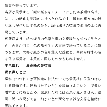
性質を持っています。
当店が展示する「鎧の縅糸をモチーフにした本爪綴れ袋帯」
は、この転化を意識的に行った作品です。縅糸の横方向の繰
り返しが作り出す色の帯を、綴れ織りの技法で帯地の上に再
現しています。
呉服店より
鎧の縅糸の色彩と帯の文様設計を並べて見たと
き、両者が同じ「色の幾何学」の言語で語っていることに気
づきます。武将が縅糸の色を選んだ感覚と、帯師が緯糸の色
を選ぶ感覚は、本質的に同じものかもしれません。
本爪綴れ——最高峰の帯技法
綴れ織りとは
綴れ（つづれ）は西陣織の技法の中でも最高格に位置づけら
れる織物です。経糸（たていと）を緯糸（よこいと）で覆い
隠すように織るため、完成した布には経糸が見えません。絵
画に近い表現ができ、細かい色の変化や複雑な文様を精緻に
表現できます。