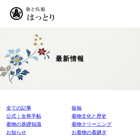
最新情報
全ての記事
振袖
公式｜女将手帖
着物文化と歴史
着物の基礎知識
着物クリーニング
お知らせ
お着物の着継ぎ