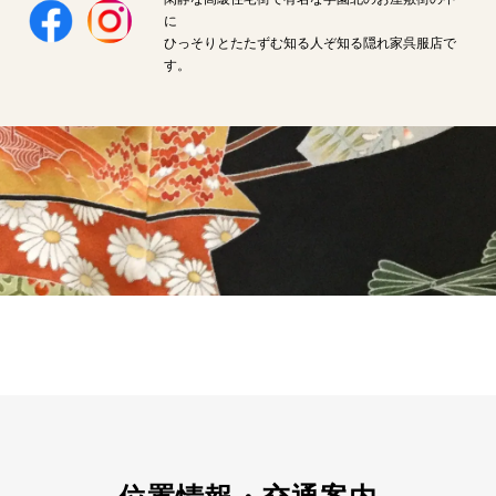
に
ひっそりとたたずむ知る人ぞ知る隠れ家呉服店で
す。