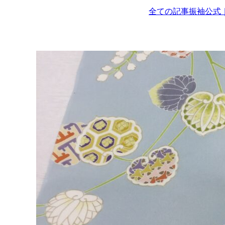
全ての記事
振袖
公式