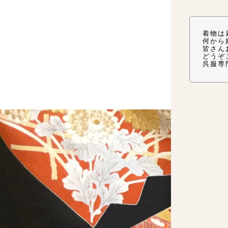
着物は
何から
皆さん
どうぞ
呉服専