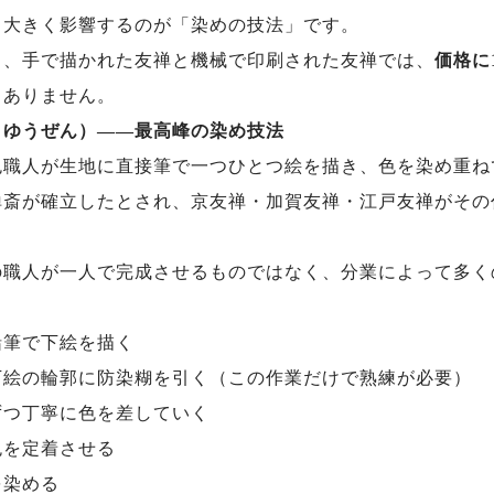
も大きく影響するのが「染めの技法」です。
も、手で描かれた友禅と機械で印刷された友禅では、
価格に
くありません。
きゆうぜん）——最高峰の染め技法
色職人が生地に直接筆で一つひとつ絵を描き、色を染め重ね
禅斎が確立したとされ、京友禅・加賀友禅・江戸友禅がその
の職人が一人で完成させるものではなく、分業によって多く
鉛筆で下絵を描く
下絵の輪郭に防染糊を引く（この作業だけで熟練が必要）
ずつ丁寧に色を差していく
色を定着させる
を染める