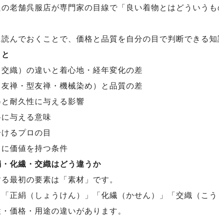
良の老舗呉服店が専門家の目線で「良い着物とはどういうも
に読んでおくことで、価格と品質を自分の目で判断できる知
こと
・交織）の違いと着心地・経年変化の差
き友禅・型友禅・機械染め）と品質の差
姿と耐久性に与える影響
格に与える意味
分けるプロの目
当に価値を持つ条件
絹・化繊・交織はどう違うか
する最初の要素は「素材」です。
く「正絹（しょうけん）」「化繊（かせん）」「交織（こう
性・価格・用途の違いがあります。