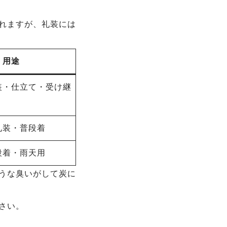
れますが、礼装には
く用途
装・仕立て・受け継
礼装・普段着
段着・雨天用
うな臭いがして炭に
さい。