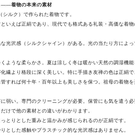
）——着物の本来の素材
絹（シルク）で作られた着物です。
材といえば正絹であり、現代でも格式ある礼装・高価な着物
品な光沢感（シルクシャイン）がある。光の当たり方によっ
つくような柔らかさ。夏は涼しく冬は暖かい天然の調湿機能
が化繊より格段に深く美しい。特に手描き友禅の色は正絹で
保管すれば何十年・百年以上も美しさを保つ。祖母の着物を
擦に弱い。専門のクリーニングが必要。保管にも気を遣う必
りだけで他の素材との違いがわかります。
しっとりとした重みと温かみが感じられるのが正絹です。
やりとした感触やプラスチック的な光沢感はありません。