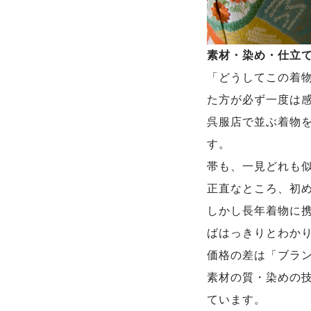
素材・染め・仕立
「どうしてこの着
た方が必ず一度は
呉服店で並ぶ着物を
す。
帯も、一見どれも似
正直なところ、初
しかし長年着物に
ばはっきりとわか
価格の差は「ブラ
素材の質・染めの
ています。