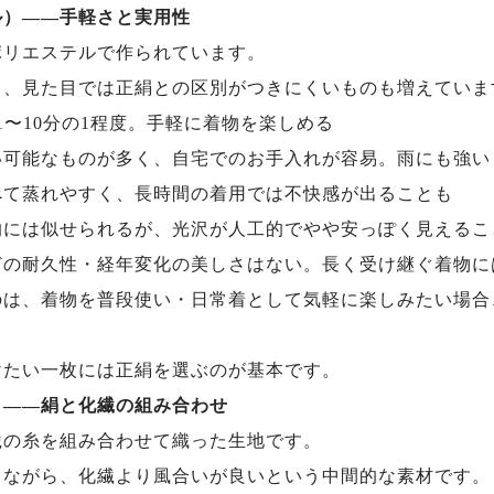
ル）——手軽さと実用性
ポリエステルで作られています。
し、見た目では正絹との区別がつきにくいものも増えていま
1〜10分の1程度。手軽に着物を楽しめる
い可能なものが多く、自宅でのお手入れが容易。雨にも強い
べて蒸れやすく、長時間の着用では不快感が出ることも
的には似せられるが、光沢が人工的でやや安っぽく見えるこ
どの耐久性・経年変化の美しさはない。長く受け継ぐ着物に
のは、着物を普段使い・日常着として気軽に楽しみたい場合
。
けたい一枚には正絹を選ぶのが基本です。
）——絹と化繊の組み合わせ
繊の糸を組み合わせて織った生地です。
りながら、化繊より風合いが良いという中間的な素材です。