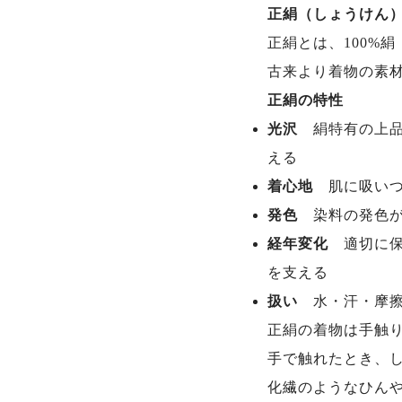
正絹（しょうけん
正絹とは、100%
古来より着物の素
正絹の特性
光沢
絹特有の上
える
着心地
肌に吸い
発色
染料の発色
経年変化
適切に
を支える
扱い
水・汗・摩
正絹の着物は手触
手で触れたとき、
化繊のようなひん