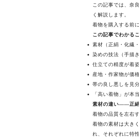
この記事では、奈
く解説します。
着物を購入する前
この記事でわかる
素材（正絹・化繊
染めの技法（手描
仕立ての精度が着
産地・作家物が価
帯の良し悪しを見
「高い着物」が本
素材の違い——正
着物の品質を左右
着物の素材は大き
れ、それぞれに特