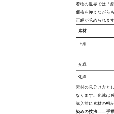
着物の世界では「
価格を抑えながら
正絹が求められま
素材
正絹
交織
化繊
素材の見分け方と
なります。化繊は
購入前に素材の明
染めの技法——手