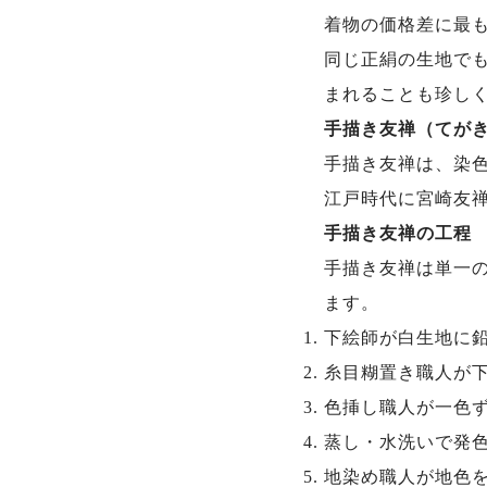
着物の価格差に最
同じ正絹の生地で
まれることも珍し
手描き友禅（てが
手描き友禅は、染
江戸時代に宮崎友
手描き友禅の工程
手描き友禅は単一
ます。
下絵師が白生地に
糸目糊置き職人が
色挿し職人が一色
蒸し・水洗いで発
地染め職人が地色