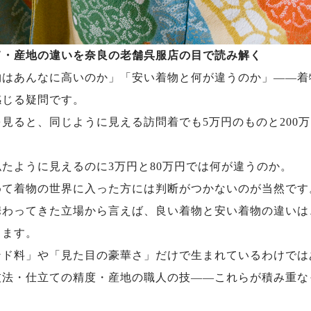
て・産地の違いを奈良の老舗呉服店の目で読み解く
物はあんなに高いのか」「安い着物と何が違うのか」——着
感じる疑問です。
見ると、同じように見える訪問着でも5万円のものと200
たように見えるのに3万円と80万円では何が違うのか。
めて着物の世界に入った方には判断がつかないのが当然です
携わってきた立場から言えば、良い着物と安い着物の違いは
ります。
ンド料」や「見た目の豪華さ」だけで生まれているわけでは
技法・仕立ての精度・産地の職人の技——これらが積み重な