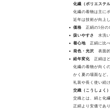
化繊（ポリエステ
化繊の着物は主に
近年は技術が向上
価格
正絹の5分の
扱いやすさ
水洗
着心地
正絹に比
発色・光沢
表面
経年変化
正絹ほ
化繊の着物が向く
かく夏の場面など
礼装や長く使い続
交織（こうしょく
交織とは、絹と化
正絹より安価であ