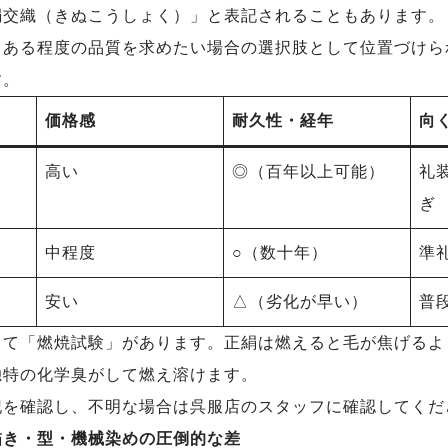
絹交織（きぬこうしょく）」と表記されることもあります。
もある程度の品質を求めたい場合の選択肢として位置づけら
す。
価格感
耐久性・経年
向
高い
◎（百年以上可能）
礼
ぎ
中程度
○（数十年）
準
安い
△（劣化が早い）
普
して「燃焼試験」があります。正絹は燃えると毛が焦げるよ
独特の化学臭がして燃え溶けます。
記を確認し、不明な場合は呉服店のスタッフに確認してくだ
描き・型・機械染めの圧倒的な差