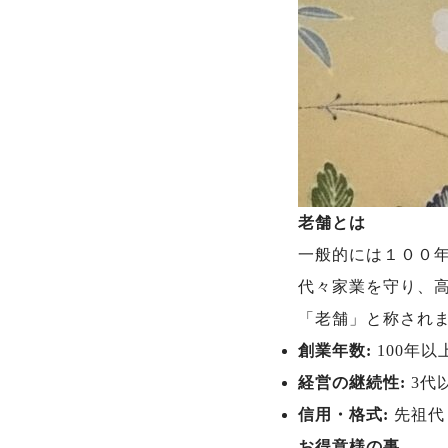
老舗とは
一般的には１００
代々家業を守り、
「老舗」と称され
創業年数:
100年
経営の継続性:
3代
信用・格式:
先祖代
お得意様の事