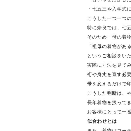
・七五三や入学式
こうした一つ一つ
特に奈良では、七
そのため「母の着
「祖母の着物があ
というご相談をい
実際に寸法を見て
裄や身丈を直す必
帯を変えるだけで
こうした判断は、
長年着物を扱って
お客様にとって一
似合わせとは
また、着物はコー