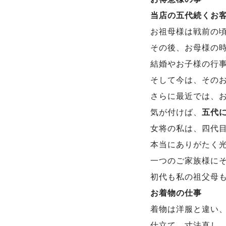
当店の五代続くお
お祖母様は戦前の
その後、お母様の
結婚やお子様の行
そして今は、その
さらに最近では、
気が付けば、
五代
女将の私は、四代
本当にありがたく
一つのご家族様に
初代も私の祖父母
お着物の仕事
着物は洋服と違い
仕立て、寸法直し