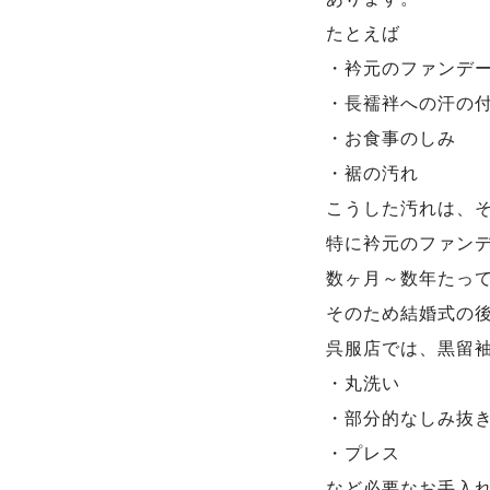
たとえば
・衿元のファンデ
・長襦袢への汗の
・お食事のしみ
・裾の汚れ
こうした汚れは、
特に衿元のファン
数ヶ月～数年たっ
そのため結婚式の
呉服店では、黒留
・丸洗い
・部分的なしみ抜
・プレス
など必要なお手入