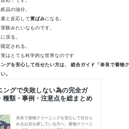
学反応」です。
化粧品の油分。
酸素と反応して
黄ばみ
になる。
む実験みたいなものです。
元に戻る。
が固定される。
、実はとても科学的な世界なのです
ニングを安心して任せたい方は、
総合ガイド「奈良で着物
さい。