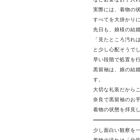
実際には、着物の
すべてを大掛かり
先日も、娘様の結
「見たところ汚れ
と少し心配そうで
早い段階で処置を
黒留袖は、娘の結
す。
大切な礼装だから
奈良で黒留袖のお
着物の状態を拝見
少し面白い観察を